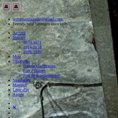
lesfortsenmoselle@gmail.com
Fermés, sauf ouvrages associatifs
Accueil
Histoire
1870-1871
1914-1918
1939-1945
Metz
Thionville
Fort de Guentrange
Fort d'Illange
Fort de Kœnigsmaker
Strasbourg
Maginot
Livre d'or
Autres