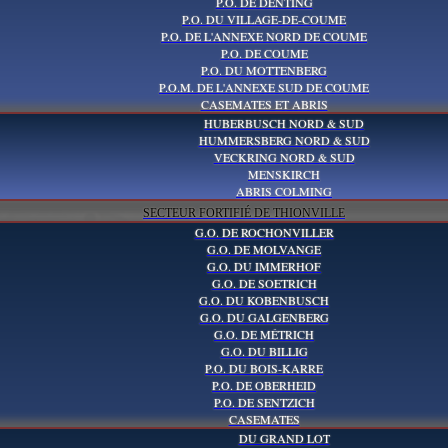
P.O. DE DENTING
P.O. DU VILLAGE-DE-COUME
P.O. DE L'ANNEXE NORD DE COUME
P.O. DE COUME
P.O. DU MOTTENBERG
P.O.M. DE L'ANNEXE SUD DE COUME
CASEMATES ET ABRIS
HUBERBUSCH NORD & SUD
HUMMERSBERG NORD & SUD
VECKRING NORD & SUD
MENSKIRCH
ABRIS COLMING
SECTEUR FORTIFIÉ DE THIONVILLE
G.O. DE ROCHONVILLER
G.O. DE MOLVANGE
G.O. DU IMMERHOF
G.O. DE SOETRICH
G.O. DU KOBENBUSCH
G.O. DU GALGENBERG
G.O. DE MÉTRICH
G.O. DU BILLIG
P.O. DU BOIS-KARRE
P.O. DE OBERHEID
P.O. DE SENTZICH
CASEMATES
DU GRAND LOT