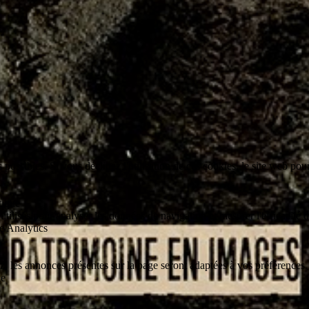
 possibles. Si vous déclinez l'utilisation de ces cookies, le site web pou
tique
 utilisés pour analyser les données de navigation et mesurer l'efficacité
e Analytics
z, les annonces présentes sur la page seront adaptées à vos préférences.
le