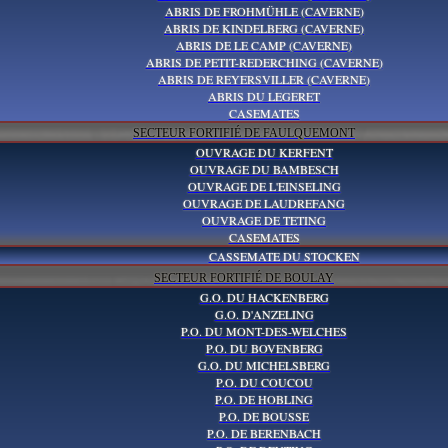
ABRIS DE FROHMÜHLE (CAVERNE)
ABRIS DE KINDELBERG (CAVERNE)
ABRIS DE LE CAMP (CAVERNE)
ABRIS DE PETIT-REDERCHING (CAVERNE)
ABRIS DE REYERSVILLER (CAVERNE)
ABRIS DU LEGERET
CASEMATES
SECTEUR FORTIFIÉ DE FAULQUEMONT
OUVRAGE DU KERFENT
OUVRAGE DU BAMBESCH
OUVRAGE DE L'EINSELING
OUVRAGE DE LAUDREFANG
OUVRAGE DE TETING
CASEMATES
CASSEMATE DU STOCKEN
SECTEUR FORTIFIÉ DE BOULAY
G.O. DU HACKENBERG
G.O. D'ANZELING
P.O. DU MONT-DES-WELCHES
P.O. DU BOVENBERG
G.O. DU MICHELSBERG
P.O. DU COUCOU
P.O. DE HOBLING
P.O. DE BOUSSE
P.O. DE BERENBACH