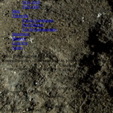
1914-1918
1939-1945
Metz
Thionville
Fort de Guentrange
Fort d'Illange
Fort de Kœnigsmaker
Strasbourg
Maginot
Livre d'or
Autres
Choix utilisateur pour les Cookies
Nous utilisons des cookies afin de vous proposer les meilleurs services
Unknown
Tout accepter
Tout décliner
Unknown
Analy
Accepter
Décliner
Outils
Googl
Google Analytics
Accepter
Décliner
Publicité
Accepter
Décliner
Si vous accepte
Publicité Goog
Sauvegarder
Accepter
Décliner