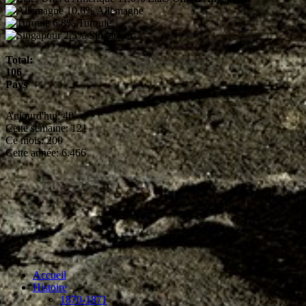
10,6%
Allemagne
6,8%
Turquie
2,5%
Singapour
Total:
106
Pays
Aujourd'hui:
40
Cette semaine:
121
Ce mois:
200
Cette année:
6.466
Accueil
Histoire
1870-1871