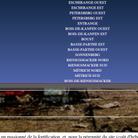
ESCHERANGE OUEST
ESCHERANGE EST
PETERSBERG OUEST
PETERSBERG EST
ENTRANGE
BOIS-DE-KANFEN OUEST
BOIS-DE-KANFEN EST
BOUST
BASSE-PARTHE EST
BASSE-PARTHE OUEST
SONNENBERG
KŒNIGSMACKER NORD
KŒNIGSMACKER SUD
MÉTRICH NORD
MÉTRICH SUD
BOIS-DE-KŒNIGSMACKER
 un passionné de la fortification, et, pour la pérennité du site (coût d'hé