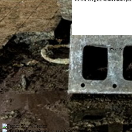
Cette adresse e-mail 
53,1%
France
11,0%
États-Unis d'Amérique