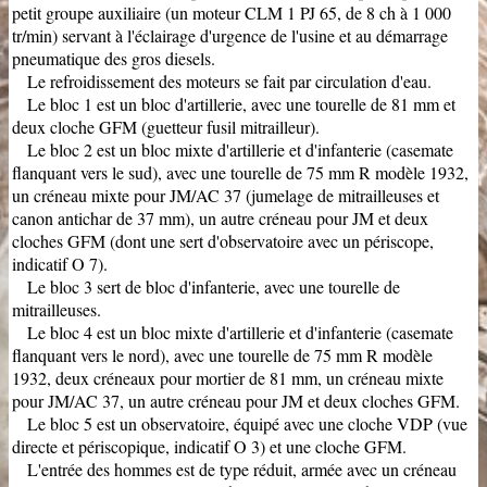
petit groupe auxiliaire (un moteur CLM 1 PJ 65, de 8 ch à 1 000
tr/min) servant à l'éclairage d'urgence de l'usine et au démarrage
pneumatique des gros diesels.
Le refroidissement des moteurs se fait par circulation d'eau.
Le bloc 1 est un bloc d'artillerie, avec une tourelle de 81 mm et
deux cloche GFM (guetteur fusil mitrailleur).
Le bloc 2 est un bloc mixte d'artillerie et d'infanterie (casemate
flanquant vers le sud), avec une tourelle de 75 mm R modèle 1932,
un créneau mixte pour JM/AC 37 (jumelage de mitrailleuses et
canon antichar de 37 mm), un autre créneau pour JM et deux
cloches GFM (dont une sert d'observatoire avec un périscope,
indicatif O 7).
Le bloc 3 sert de bloc d'infanterie, avec une tourelle de
mitrailleuses.
Le bloc 4 est un bloc mixte d'artillerie et d'infanterie (casemate
flanquant vers le nord), avec une tourelle de 75 mm R modèle
1932, deux créneaux pour mortier de 81 mm, un créneau mixte
pour JM/AC 37, un autre créneau pour JM et deux cloches GFM.
Le bloc 5 est un observatoire, équipé avec une cloche VDP (vue
directe et périscopique, indicatif O 3) et une cloche GFM.
L'entrée des hommes est de type réduit, armée avec un créneau