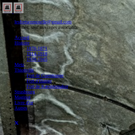
lesfortsenmoselle@gmail.com
Fermés, sauf ouvrages associatifs
Accueil
Histoire
1870-1871
1914-1918
1939-1945
Metz
Thionville
Fort de Guentrange
Fort d'Illange
Fort de Kœnigsmaker
Strasbourg
Maginot
Livre d'or
Autres