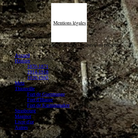
Cette année:
6.401
Mentions légales
© 2006 - 2026 - www.lfem.fr / Le passé au présent.
Accueil
Histoire
1870-1871
1914-1918
1939-1945
Metz
Thionville
Fort de Guentrange
Fort d'Illange
Fort de Kœnigsmaker
Strasbourg
Maginot
Livre d'or
Autres
Choix utilisateur pour les Cookies