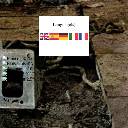
Language(s) :
53,1%
France
11,0%
États-Unis d'Amérique
10,6%
Allemagne
6,9%
Turquie
2,5%
Singapour
Total:
106
Pays
Aujourd'hui:
19
Cette semaine:
56
Ce mois:
135