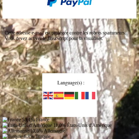
Cette adresse e-mail est protégée contre les robots spammeurs.
Vous devez activer le JavaScript pour la visualiser.
Language(s) :
53,1%
France
11,0%
États-Unis d'Amérique
10,6%
Allemagne
6,8%
Turquie