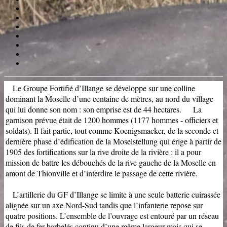
Le Groupe Fortifié d’Illange se développe sur une colline
dominant la Moselle d’une centaine de mètres, au nord du village
qui lui donne son nom : son emprise est de 44 hectares. La
garnison prévue était de 1200 hommes (1177 hommes - officiers et
soldats). Il fait partie, tout comme Koenigsmacker, de la seconde et
dernière phase d’édification de la Moselstellung qui érige à partir de
1905 des fortifications sur la rive droite de la rivière : il a pour
mission de battre les débouchés de la rive gauche de la Moselle en
amont de Thionville et d’interdire le passage de cette rivière.
L’artillerie du GF d’Illange se limite à une seule batterie cuirassée
alignée sur un axe Nord-Sud tandis que l’infanterie repose sur
quatre positions. L’ensemble de l’ouvrage est entouré par un réseau
de fils de fer barbelés continu d’une même largeur mais qui se