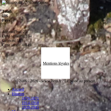
2,5%
Singapour
Total:
106
Pays
Aujourd'hui:
23
Cette semaine:
104
Ce mois:
183
Cette année:
6.449
Mentions légales
© 2006 - 2026 - www.lfem.fr / Le passé au présent.
Accueil
Histoire
1870-1871
1914-1918
1939-1945