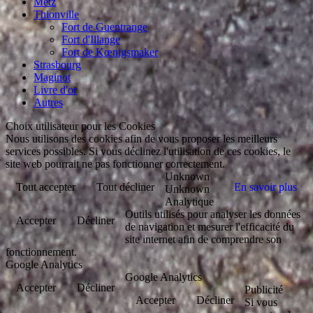
Metz
Thionville
Fort de Guentrange
Fort d'Illange
Fort de Kœnigsmaker
Strasbourg
Maginot
Livre d'or
Autres
Choix utilisateur pour les Cookies
Nous utilisons des cookies afin de vous proposer les meilleurs
services possibles. Si vous déclinez l'utilisation de ces cookies, le
site web pourrait ne pas fonctionner correctement.
Unknown
Tout accepter
Tout décliner
En savoir plus
Unknown
Analytique
Outils utilisés pour analyser les données
Accepter
Décliner
de navigation et mesurer l'efficacité du
site internet afin de comprendre son
fonctionnement.
Google Analytics
Google Analytics
Accepter
Décliner
Publicité
Accepter
Décliner
Si vous