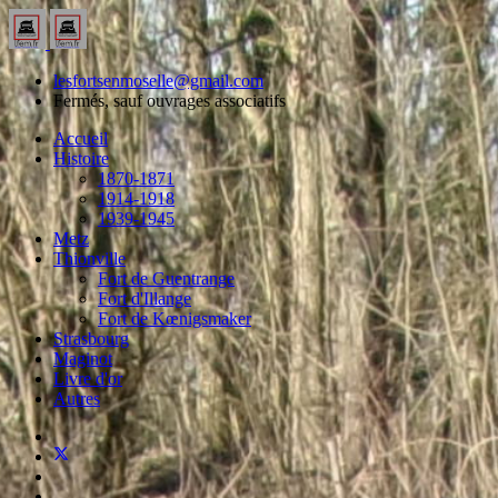
lesfortsenmoselle@gmail.com
Fermés, sauf ouvrages associatifs
Accueil
Histoire
1870-1871
1914-1918
1939-1945
Metz
Thionville
Fort de Guentrange
Fort d'Illange
Fort de Kœnigsmaker
Strasbourg
Maginot
Livre d'or
Autres