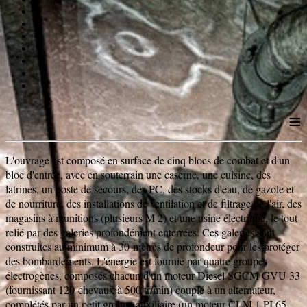
≡
L'ouvrage est composé en surface de cinq blocs de combat et d'un
bloc d'entrée, avec en souterrain une caserne, une cuisine, des
latrines, un poste de secours, des PC, des stocks d'eau, de gazole et
de nourriture, des installations de ventilation et de filtrage de l'air, des
magasins à munitions (plusieurs M 2) et une usine électrique, le tout
relié par des galeries profondément enterrées. Ces galeries sont
construites au minimum à 30 mètres de profondeur pour les protéger
des bombardements. L'énergie est fournie par quatre groupes
électrogènes, composés chacun d'un moteur Diesel SGCM GVU 33
(fournissant 120 chevaux à 500 tr/min) couplé à un alternateur,
complétés par un petit groupe auxiliaire (un moteur CLM 1 PJ 65,