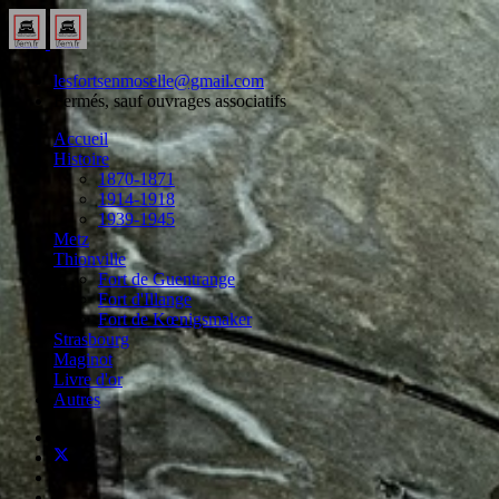
lesfortsenmoselle@gmail.com
Fermés, sauf ouvrages associatifs
Accueil
Histoire
1870-1871
1914-1918
1939-1945
Metz
Thionville
Fort de Guentrange
Fort d'Illange
Fort de Kœnigsmaker
Strasbourg
Maginot
Livre d'or
Autres