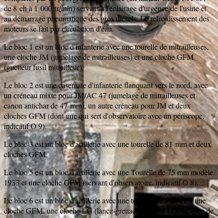
de
8
ch à
1 000
tr
/
min) servant à l'éclairage d'urgence de l'usine et
au démarrage pneumatique des gros diesels. Le refroidissement des
moteurs se fait par circulation d'eau.
Le bloc 1 est un bloc d'infanterie avec une tourelle de mitrailleuses,
une cloche JM (jumelage de mitrailleuses) et une cloche GFM
(guetteur fusil mitrailleur).
Le bloc 2 est une casemate d'infanterie flanquant vers le nord, avec
un créneau mixte pour JM/AC 47 (jumelage de mitrailleuses et
canon antichar de 47 mm), un autre créneau pour JM et deux
cloches GFM (dont une qui sert d'observatoire avec un périscope,
indicatif O 9).
Le bloc 3 est un bloc d'artillerie avec une tourelle de 81 mm et deux
cloches GFM.
Le bloc 5 est un bloc d'artillerie avec une Tourelle de 75 mm modèle
1933 et une cloche GFM (servant d'observatoire, indicatif O 8).
Le bloc 6 est un bloc d'artillerie avec une tourelle de 135 mm, une
cloche GFM, une cloche LG (lance-grenades) et une cloche issue de