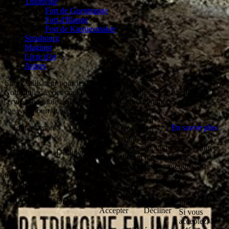
Thionville
Fort de Guentrange
Fort d'Illange
Fort de Kœnigsmaker
Strasbourg
Maginot
Livre d'or
Autres
Choix utilisateur pour les Cookies
Nous utilisons des cookies afin de vous proposer les meilleurs
services possibles. Si vous déclinez l'utilisation de ces cookies, le
site web pourrait ne pas fonctionner correctement.
Unknown
Tout accepter
Tout décliner
En savoir plus
Unknown
Analytique
Outils utilisés pour analyser les données
Accepter
Décliner
de navigation et mesurer l'efficacité du
site internet afin de comprendre son
fonctionnement.
Google Analytics
Google Analytics
Accepter
Décliner
Publicité
Accepter
Décliner
Si vous
acceptez, les