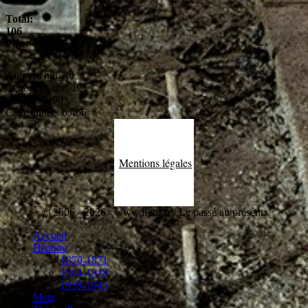
Total:
106
Pays
Aujourd'hui:
40
Cette semaine:
121
Ce mois:
200
Cette année:
6.466
Mentions légales
© 2006 - 2026 - www.lfem.fr / Le passé au présent.
Accueil
Histoire
1870-1871
1914-1918
1939-1945
Metz