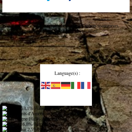
Cette adresse e-mail est protégée contre les robots spammeurs.
Vous devez activer le JavaScript pour la visualiser.
Language(s) :
53,1%
France
11,0%
États-Unis d'Amérique
10,6%
Allemagne
6,8%
Turquie
2,5%
Singapour