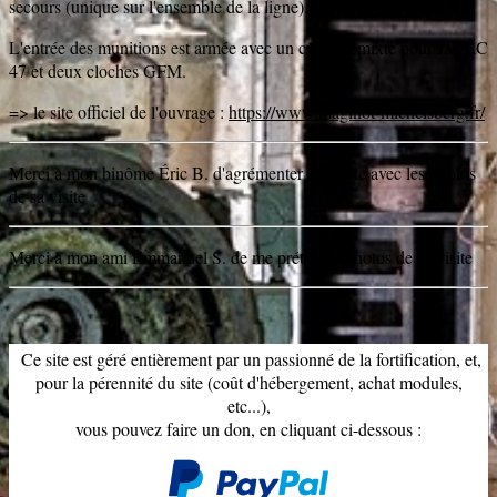
secours (unique sur l'ensemble de la ligne).
L'entrée des munitions est armée avec un créneau mixte pour JM/AC
47 et deux cloches GFM.
=> le site officiel de l'ouvrage :
https://www.maginot-michelsberg.fr/
Merci à mon binôme Éric B. d'agrémenter mon site avec les photos
de sa visite
Merci à mon ami Emmanuel S. de me préter les photos de sa visite
Ce site est géré entièrement par un passionné de la fortification, et,
pour la pérennité du site (coût d'hébergement, achat modules,
etc...),
vous pouvez faire un don, en cliquant ci-dessous :