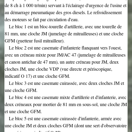
de 8 ch à 1 000 tr/min) servant à l'éclairage d'urgence de l'usine et
au démarrage pneumatique des gros diesels. Le refroidissement
des moteurs se fait par circulation d'eau.
Le bloc 1 est un bloc-tourelle d'artillerie, avec une tourelle de
81 mm, une cloche JM (jumelage de mitrailleuses) et une cloche
GFM (guetteur fusil mitrailleur).
Le bloc 2 est une casemate d'infanterie flanquant vers l'ouest,
avec un créneau mixte pour JM/AC 47 (jumelage de mitrailleuses
et canon antichar de 47 mm), un autre créneau pour JM, deux
cloches JM, une cloche VDP (vue directe et périscopique,
indicatif O 17) et une cloche GFM.
Le bloc 3 est une casemate cuirassée, avec deux cloches JM et
une cloche GFM.
Le bloc 4 est une casemate mixte d'artillerie et d'infanterie, avec
deux créneaux pour mortier de 81 mm en sous-sol, une cloche JM
et une cloche GFM.
Le bloc 5 est une casemate cuirassée d'infanterie, armée avec
une cloche JM et deux cloches GFM (dont une sert d'observatoire