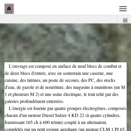
Thionville
≡
Strasbourg
Maginot
L'ouvrage est composé en surface de neuf blocs de combat et
Livre d'or
de deux blocs d'entrée, avec en souterrain une caserne, une
cuisine, des latrines, un poste de secours, des PC, des stocks
d'eau, de gazole et de nourriture, des magasins à munitions (un M
Autres
1 et plusieurs M 2) et une usine électrique, le tout relié par des
galeries profondément enterrées.
L'énergie est fournie par quatre groupes électrogènes, composés
chacun d'un moteur Diesel Sulzer 4 KD 22 (à quatre cylindres,
fournissant 165 ch à 600 tr/min) couplé à un alternateur,
complétés par un petit groupe auxiliaire (un moteur CLM 1 PJ 65,