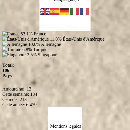
53,1%
France
11,0%
États-Unis d'Amérique
10,6%
Allemagne
6,8%
Turquie
2,5%
Singapour
Total:
106
Pays
Aujourd'hui:
13
Cette semaine:
134
Ce mois:
213
Cette année:
6.479
Mentions légales