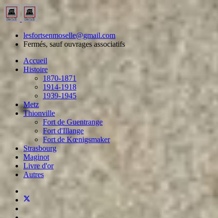
lesfortsenmoselle@gmail.com
Fermés, sauf ouvrages associatifs
Accueil
Histoire
1870-1871
1914-1918
1939-1945
Metz
Thionville
Fort de Guentrange
Fort d'Illange
Fort de Kœnigsmaker
Strasbourg
Maginot
Livre d'or
Autres