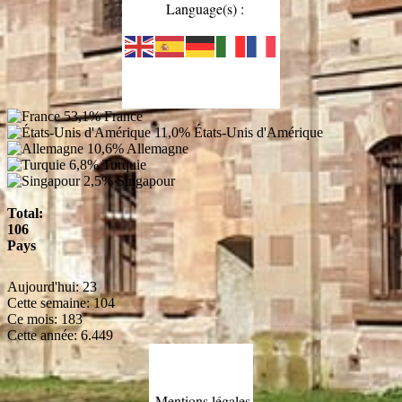
Language(s) :
53,1%
France
11,0%
États-Unis d'Amérique
10,6%
Allemagne
6,8%
Turquie
2,5%
Singapour
Total:
106
Pays
Aujourd'hui:
23
Cette semaine:
104
Ce mois:
183
Cette année:
6.449
Mentions légales