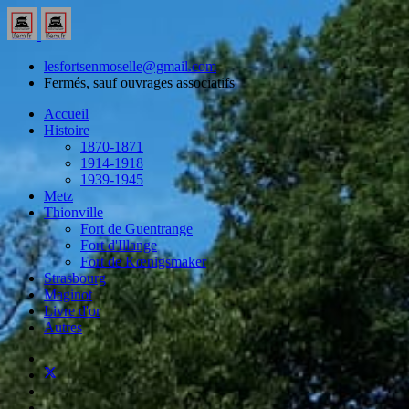
lesfortsenmoselle@gmail.com
Fermés, sauf ouvrages associatifs
Accueil
Histoire
1870-1871
1914-1918
1939-1945
Metz
Thionville
Fort de Guentrange
Fort d'Illange
Fort de Kœnigsmaker
Strasbourg
Maginot
Livre d'or
Autres