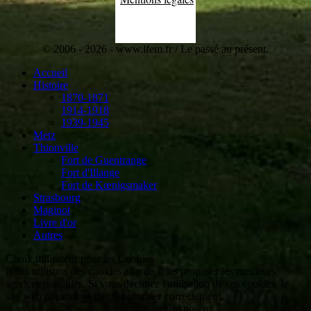
© 2006 - 2026 - www.lfem.fr / Le passé au présent.
Accueil
Histoire
1870-1871
1914-1918
1939-1945
Metz
Thionville
Fort de Guentrange
Fort d'Illange
Fort de Kœnigsmaker
Strasbourg
Maginot
Livre d'or
Autres
Choix utilisateur pour les Cookies
Nous utilisons des cookies afin de vous proposer les meilleurs
services possibles. Si vous déclinez l'utilisation de ces cookies, le
site web pourrait ne pas fonctionner correctement.
Unknown