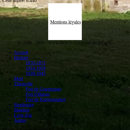
Cette année:
6.440
Mentions légales
© 2006 - 2026 - www.lfem.fr / Le passé au présent.
Accueil
Histoire
1870-1871
1914-1918
1939-1945
Metz
Thionville
Fort de Guentrange
Fort d'Illange
Fort de Kœnigsmaker
Strasbourg
Maginot
Livre d'or
Autres