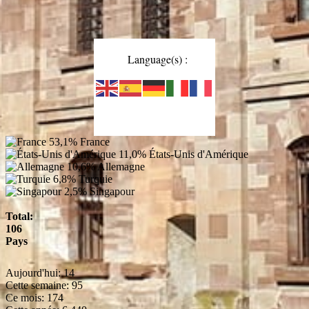
Language(s) :
53,1%
France
11,0%
États-Unis d'Amérique
10,6%
Allemagne
6,8%
Turquie
2,5%
Singapour
Total:
106
Pays
Aujourd'hui:
14
Cette semaine:
95
Ce mois:
174