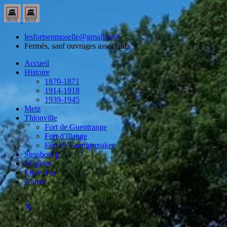
lesfortsenmoselle@gmail.com
Fermés, sauf ouvrages associatifs
Accueil
Histoire
1870-1871
1914-1918
1939-1945
Metz
Thionville
Fort de Guentrange
Fort d'Illange
Fort de Kœnigsmaker
Strasbourg
Maginot
Livre d'or
Autres